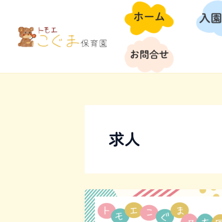
内
容
を
ス
キ
ッ
プ
求人