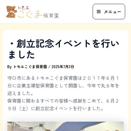
内
容
メニュー
Main
を
ス
Menu
キ
・創立記念イベントを行い
ッ
プ
ました
By
トモエこぐま保育園
/
2025年7月3日
守口市にあるトモエこぐま保育園は２０１７年６月１
日に企業主導型保育園として開園し、今年で丸８年を
迎えました。
保育園に関わるすべての皆様へ感謝をこめて、６月２
９日（土）に創立記念イベントを行いました。